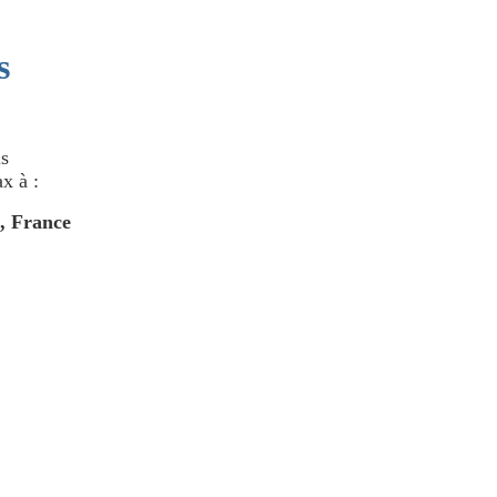
s
us
x à :
 France