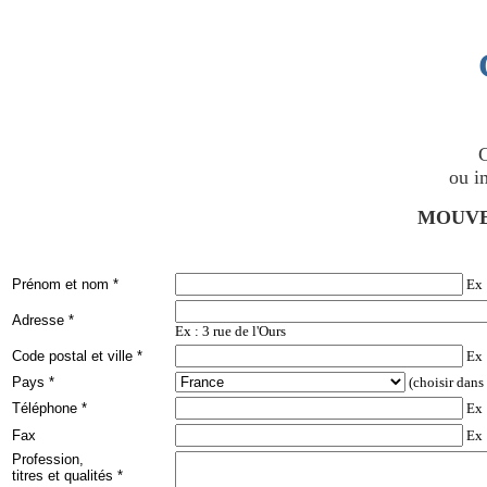
C
ou i
MOUVEME
Prénom et nom *
Ex 
Adresse *
Ex : 3 rue de l'Ours
Code postal et ville *
Ex
Pays *
(choisir dans l
Téléphone *
Ex 
Fax
Ex 
Profession,
titres et qualités *