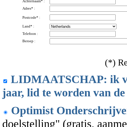
Achternaam* :
Adres* :
Postcode* :
Land* :
Telefoon :
Beroep :
(*) R
LIDMAATSCHAP: ik verz
jaar, lid te worden van d
Optimist Onderschrijve
doelstelling" (gratis, aanme