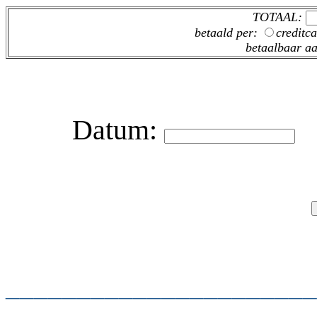
TOTAAL:
betaald per:
creditc
betaalbaar a
Datum:
H
______________________